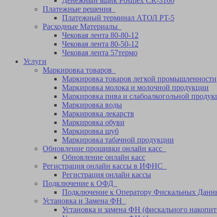
Денежный ящик Posiflex CR-3100
Платежные решения
Платежный терминал АТОЛ PT-5
Расходные Материалы
Чековая лента 80-80-12
Чековая лента 80-50-12
Чековая лента 57термо
Услуги
Маркировка товаров
Маркировка товаров легкой промышленности
Маркировка молока и молочной продукции
Маркировка пива и слабоалкогольной продук
Маркировка воды
Маркировка лекарств
Маркировка обуви
Маркировка шуб
Маркировка табачной продукции
Обновление прошивки онлайн касс
Обновление онлайн касс
Регистрация онлайн кассы в ИФНС
Регистрация онлайн кассы
Подключение к ОФД
Подключение к Оператору Фискальных Данн
Установка и Замена ФН
Установка и замена ФН (фискального накопите