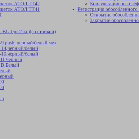
икеток АТОЛ ТТ42
Консультация по теле
икеток АТОЛ ТТ41
Регистрация обособленного
1
Открытие обособленно
Закрытие обособленно
BU (до 15кг)(со стойкой)
 push, черный/белый мех
14,черный/белый
10,черный/белый
CD Черный
CD Белый
елый
ерный
00
00
-5