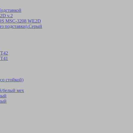
одставкой
2D v.2
POS MSC-3208 WE2D
ез подставки).Серый
ТТ42
ТТ41
со стойкой)
/белый мех
лый
лый