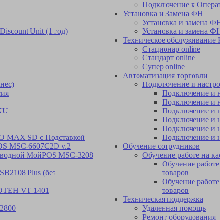
Подключение к Опера
Установка и Замена ФН
Установка и замена ФН
Discount Unit (1 год)
Установка и замена ФН
Техническое обслуживание
Стационар online
Стандарт online
Супер online
Автоматизация торговли
нес)
Подключение и настро
сия
Подключение и н
Подключение и н
-KU
Подключение и н
Подключение и н
Подключение и н
EO MAX SD с Подставкой
Подключение и н
OS MSC-6607C2D v.2
Обучение сотрудников
роводной МойPOS MSC-3208
Обучение работе на ка
Обучение работе 
B2108 Plus (без
товаров
Обучение работе
IOTEH VT 1401
товаров
Техническая поддержка
2800
Удаленная помощь
Ремонт оборудования