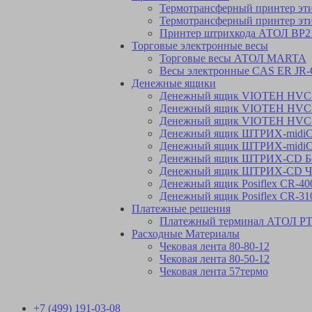
Термотрансферный принтер эт
Термотрансферный принтер эт
Принтер штрихкода АТОЛ BP2
Торговые электронные весы
Торговые весы АТОЛ MARTA
Весы электронные CAS ER JR-C
Денежные ящики
Денежный ящик VIOTEH HVC-9
Денежный ящик VIOTEH HVC-
Денежный ящик VIOTEH HVC-
Денежный ящик ШТРИХ-midi
Денежный ящик ШТРИХ-midi
Денежный ящик ШТРИХ-CD Б
Денежный ящик ШТРИХ-CD Ч
Денежный ящик Posiflex CR-40
Денежный ящик Posiflex CR-31
Платежные решения
Платежный терминал АТОЛ PT
Расходные Материалы
Чековая лента 80-80-12
Чековая лента 80-50-12
Чековая лента 57термо
+7 (499) 191-03-08