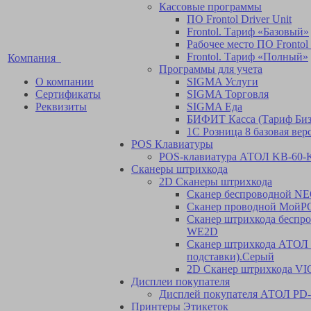
Кассовые программы
ПО Frontol Driver Unit
Frontol. Тариф «Базовый»
Рабочее место ПО Frontol 
Frontol. Тариф «Полный»
Компания
Программы для учета
О компании
SIGMA Услуги
Сертификаты
SIGMA Торговля
Реквизиты
SIGMA Еда
БИФИТ Касса (Тариф Биз
1С Розница 8 базовая вер
POS Клавиатуры
POS-клавиатура АТОЛ KB-60
Сканеры штрихкода
2D Сканеры штрихкода
Сканер беспроводной N
Cканер проводной МойP
Сканер штрихкода бесп
WE2D
Сканер штрихкода АТОЛ S
подставки).Серый
2D Сканер штрихкода V
Дисплеи покупателя
Дисплей покупателя АТОЛ PD-
Принтеры Этикеток