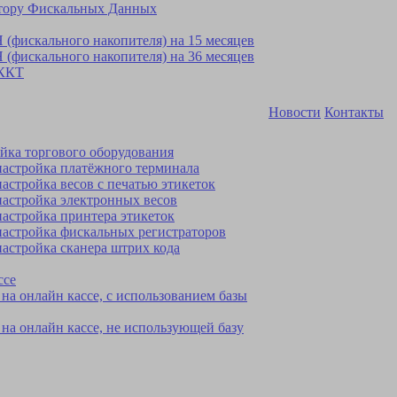
тору Фискальных Данных
 (фискального накопителя) на 15 месяцев
 (фискального накопителя) на 36 месяцев
 ККТ
Новости
Контакты
йка торгового оборудования
астройка платёжного терминала
астройка весов с печатью этикеток
астройка электронных весов
астройка принтера этикеток
астройка фискальных регистраторов
астройка сканера штрих кода
ссе
на онлайн кассе, с использованием базы
 на онлайн кассе, не использующей базу