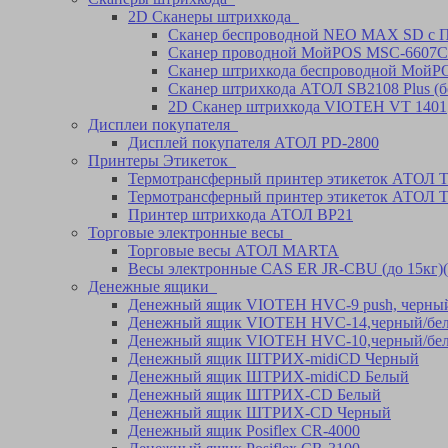
2D Сканеры штрихкода
Сканер беспроводной NEO MAX SD с П
Cканер проводной МойPOS MSC-6607C
Сканер штрихкода беспроводной Мой
Сканер штрихкода АТОЛ SB2108 Plus (б
2D Сканер штрихкода VIOTEH VT 1401
Дисплеи покупателя
Дисплей покупателя АТОЛ PD-2800
Принтеры Этикеток
Термотрансферный принтер этикеток АТОЛ 
Термотрансферный принтер этикеток АТОЛ 
Принтер штрихкода АТОЛ BP21
Торговые электронные весы
Торговые весы АТОЛ MARTA
Весы электронные CAS ER JR-CBU (до 15кг)(
Денежные ящики
Денежный ящик VIOTEH HVC-9 push, черный
Денежный ящик VIOTEH HVC-14,черный/бе
Денежный ящик VIOTEH HVC-10,черный/бе
Денежный ящик ШТРИХ-midiCD Черный
Денежный ящик ШТРИХ-midiCD Белый
Денежный ящик ШТРИХ-CD Белый
Денежный ящик ШТРИХ-CD Черный
Денежный ящик Posiflex CR-4000