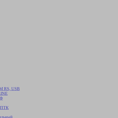
M RS, USB
LINE
1Ф
2 ПТК
ильный