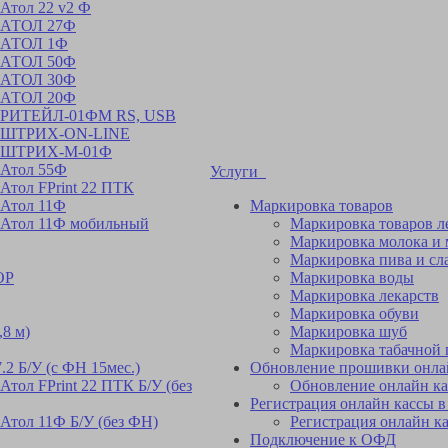
Атол 22 v2 Ф
р АТОЛ 27Ф
р АТОЛ 1Ф
р АТОЛ 50Ф
р АТОЛ 30Ф
р АТОЛ 20Ф
р РИТЕЙЛ-01ФM RS, USB
ор ШТРИХ-ON-LINE
ор ШТРИХ-М-01Ф
 Атол 55Ф
Услуги
Атол FPrint 22 ПТК
 Атол 11Ф
Маркировка товаров
 Атол 11Ф мобильный
Маркировка товаров 
Маркировка молока и
Маркировка пива и сл
ОР
Маркировка воды
Маркировка лекарств
Маркировка обуви
,8 м)
Маркировка шуб
Маркировка табачной
2 Б/У (с ФН 15мес.)
Обновление прошивки онла
тол FPrint 22 ПТК Б/У (без
Обновление онлайн ка
Регистрация онлайн кассы
Атол 11Ф Б/У (без ФН)
Регистрация онлайн к
Подключение к ОФД