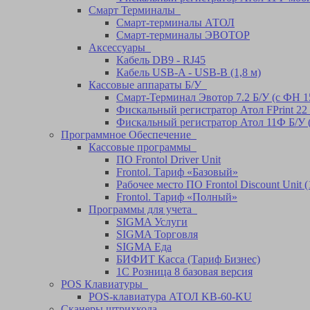
Смарт Терминалы
Смарт-терминалы АТОЛ
Смарт-терминалы ЭВОТОР
Аксессуары
Кабель DB9 - RJ45
Кабель USB-A - USB-B (1,8 м)
Кассовые аппараты Б/У
Смарт-Терминал Эвотор 7.2 Б/У (с ФН 1
Фискальный регистратор Атол FPrint 22
Фискальный регистратор Атол 11Ф Б/У 
Программное Обеспечение
Кассовые программы
ПО Frontol Driver Unit
Frontol. Тариф «Базовый»
Рабочее место ПО Frontol Discount Unit (
Frontol. Тариф «Полный»
Программы для учета
SIGMA Услуги
SIGMA Торговля
SIGMA Еда
БИФИТ Касса (Тариф Бизнес)
1С Розница 8 базовая версия
POS Клавиатуры
POS-клавиатура АТОЛ KB-60-KU
Сканеры штрихкода