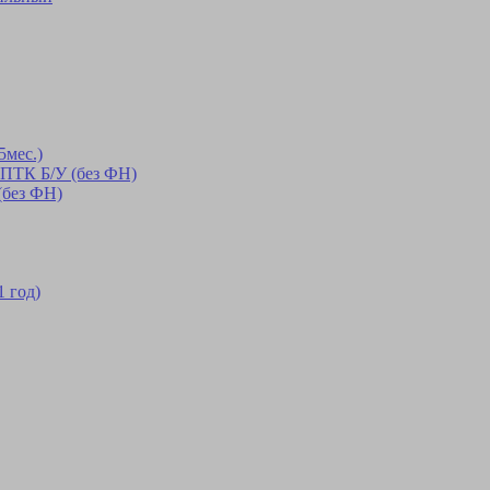
5мес.)
 ПТК Б/У (без ФН)
(без ФН)
1 год)