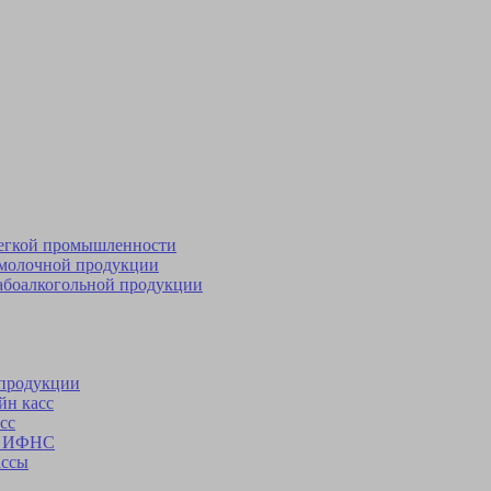
легкой промышленности
 молочной продукции
абоалкогольной продукции
 продукции
йн касс
сс
 в ИФНС
ассы