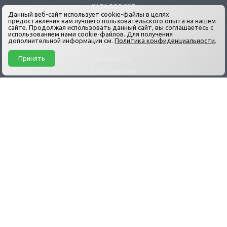
КАТАЛОГ ККТ
Данный веб-сайт использует cookie-файлы в целях
УСЛУГИ ЦТО
предоставления вам лучшего пользовательского опыта на нашем
сайте. Продолжая использовать данный сайт, вы соглашаетесь с
НОВОСТИ
использованием нами cookie-файлов. Для получения
дополнительной информации см.
Политика конфиденциальности
.
О КОМПАНИИ
Принять
КОНТАКТЫ
БАЗА ЗНАНИЙ
ДОСТАВКА
ГАРАНТИЯ
ОПЛАТА И ВОЗВРАТ
+7 (499) 191-03-08
info@pro-kkt.ru
Продажа и Техническое обслуживание Кассовых аппаратов и ККТ
© АСЦ «ЦТО ПРО-ККТ» 2026