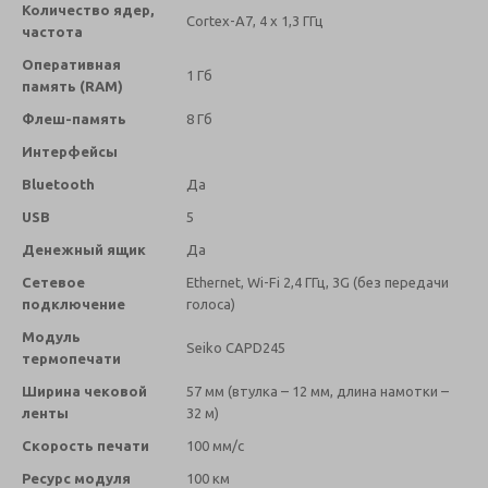
Количество ядер,
Cortex-A7, 4 х 1,3 ГГц
частота
Оперативная
1 Гб
память (RAM)
Флеш-память
8 Гб
Интерфейсы
Bluetooth
Да
USB
5
Денежный ящик
Да
Сетевое
Ethernet, Wi-Fi 2,4 ГГц, 3G (без передачи
подключение
голоса)
Модуль
Seiko CAPD245
термопечати
Ширина чековой
57 мм (втулка – 12 мм, длина намотки –
ленты
32 м)
Скорость печати
100 мм/с
Ресурс модуля
100 км