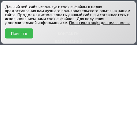
КАТАЛОГ ККТ
Данный веб-сайт использует cookie-файлы в целях
УСЛУГИ ЦТО
предоставления вам лучшего пользовательского опыта на нашем
сайте. Продолжая использовать данный сайт, вы соглашаетесь с
НОВОСТИ
использованием нами cookie-файлов. Для получения
дополнительной информации см.
Политика конфиденциальности
.
О КОМПАНИИ
Принять
КОНТАКТЫ
БАЗА ЗНАНИЙ
ДОСТАВКА
ГАРАНТИЯ
ОПЛАТА И ВОЗВРАТ
+7 (499) 191-03-08
info@pro-kkt.ru
Продажа и Техническое обслуживание Кассовых аппаратов и ККТ
© АСЦ «ЦТО ПРО-ККТ» 2026