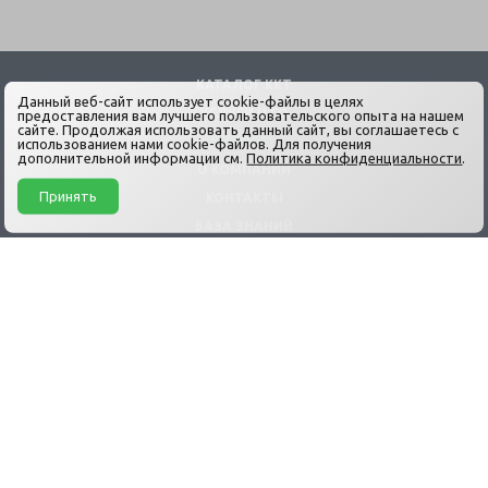
КАТАЛОГ ККТ
Данный веб-сайт использует cookie-файлы в целях
УСЛУГИ ЦТО
предоставления вам лучшего пользовательского опыта на нашем
сайте. Продолжая использовать данный сайт, вы соглашаетесь с
НОВОСТИ
использованием нами cookie-файлов. Для получения
дополнительной информации см.
Политика конфиденциальности
.
О КОМПАНИИ
Принять
КОНТАКТЫ
БАЗА ЗНАНИЙ
ДОСТАВКА
ГАРАНТИЯ
ОПЛАТА И ВОЗВРАТ
+7 (499) 191-03-08
info@pro-kkt.ru
Продажа и Техническое обслуживание Кассовых аппаратов и ККТ
© АСЦ «ЦТО ПРО-ККТ» 2026